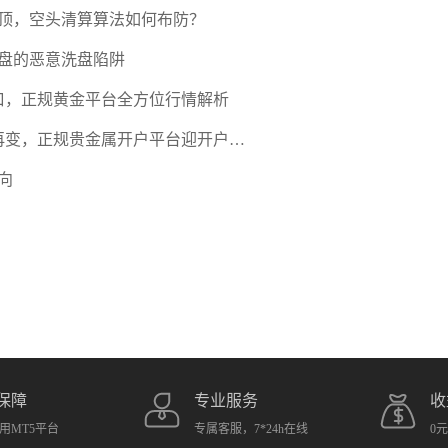
压顶，空头清算算法如何布防？
盘的恶意洗盘陷阱
口，正规黄金平台全方位行情解析
期再变，正规贵金属开户平台迎开户热
向
保障
专业服务
收
用MT5平台
专属客服，7*24h在线
0