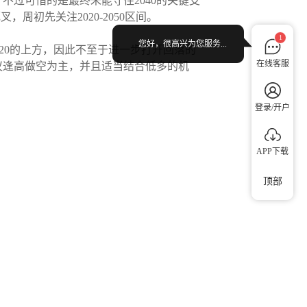
过可惜的是最终未能守住2040的关键支
初先关注2020-2050区间。
1
您好，很高兴为您服务...
20的上方，因此不至于进一步打开回落的
在线客服
议逢高做空为主，并且适当结合低多的机
登录/开户
APP下载
顶部