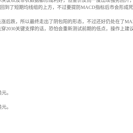
决议以及非农数据都形成利好，但金价反而一度出现强势回升，不
到了短期均线组的上方，不过要提防MACD指标后市会形成死叉，周
涨后跌，所以最终走出了阴包阳的形态，不过还好仍处在了MA
穿2030关键支撑的话，恐怕会重新测试前期的低点，操作上建
3美元。
3美元。
。