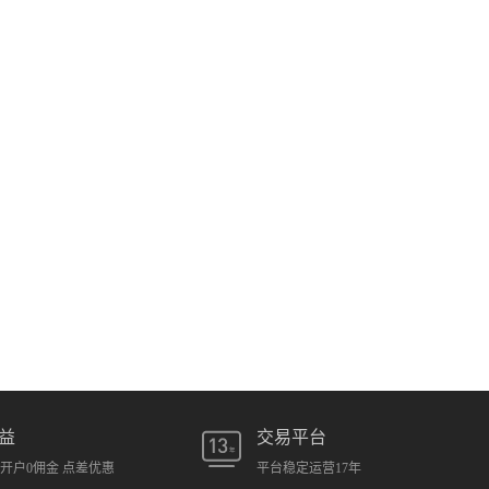
益
交易平台
元开户0佣金 点差优惠
平台稳定运营17年