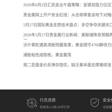
2026年6月2日汇凯金业午盘策略：金银双阻力位
贵金属网上开户安全红线：从合规审查谈地下对赌
5月27日国际黄金走势技术盘点：多空争夺关键关
2026年5月27日贵金属行业新闻：美联储降息预
潮
沃什掌舵遇类滞胀阴霾笼罩，黄金困守4700静待方
通胀粘性成桎梏，黄金震荡
周二亚盘金价反弹存隐忧，缺乏基本面支撑难续涨
行员资质
安全
贸易场AA类148号行员
全球通