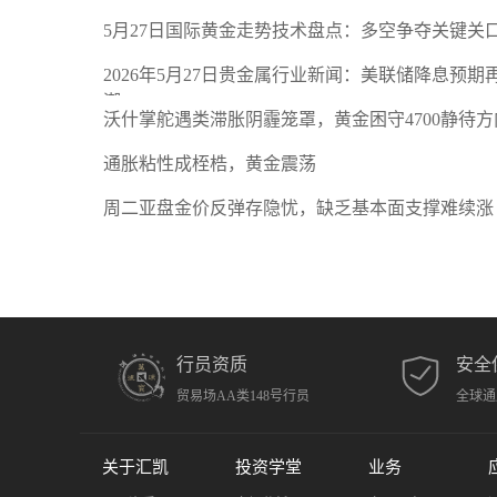
5月27日国际黄金走势技术盘点：多空争夺关键关
2026年5月27日贵金属行业新闻：美联储降息预
潮
沃什掌舵遇类滞胀阴霾笼罩，黄金困守4700静待方
通胀粘性成桎梏，黄金震荡
周二亚盘金价反弹存隐忧，缺乏基本面支撑难续涨
行员资质
安全
贸易场AA类148号行员
全球通
关于汇凯
投资学堂
业务