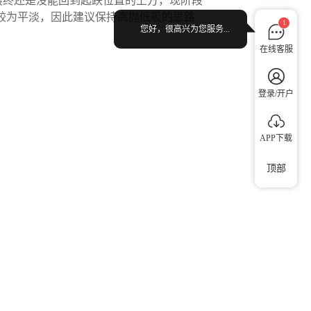
最终还是没能回到起跌位置的上方，现阶段
面较为平淡，因此建议保持高抛低吸的思路
1
您好，很高兴为您服务...
在线客服
登录/开户
APP下载
顶部