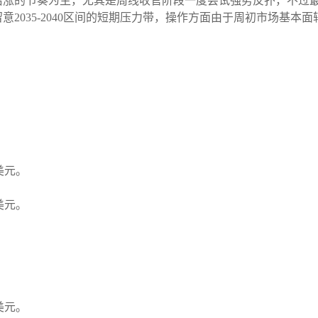
后涨的节奏为主，尤其是周线收官阶段一度尝试强势反扑，不过
2035-2040区间的短期压力带，操作方面由于周初市场基本
3美元。
3美元。
。
。
3美元。