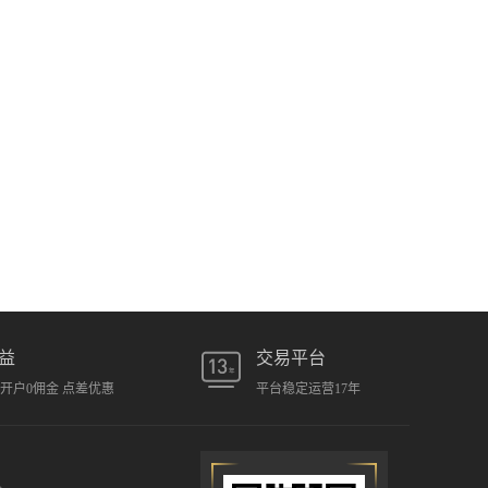
益
交易平台
元开户0佣金 点差优惠
平台稳定运营17年