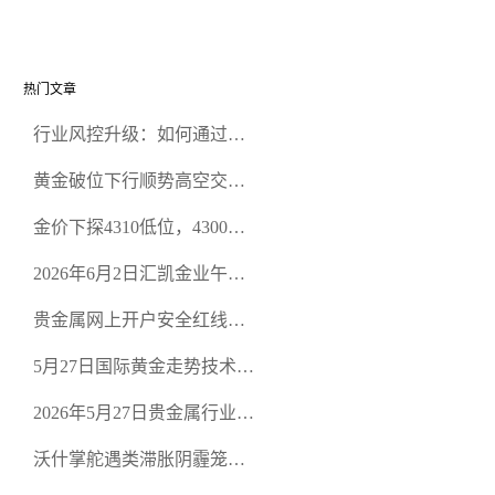
好于预期
倾向于谨慎
热门文章
行业风控升级：如何通过正
规贵金属交易官网甄选高合
黄金破位下行顺势高空交易
规黄金开户交易平台？
策略
金价下探4310低位，4300关
口面临考验
2026年6月2日汇凯金业午盘
策略：金银双阻力位压顶，
贵金属网上开户安全红线：
空头清算算法如何布防？
从合规审查谈地下对赌盘的
5月27日国际黄金走势技术盘
恶意洗盘陷阱
点：多空争夺关键关口，正
2026年5月27日贵金属行业新
规黄金平台全方位行情解析
闻：美联储降息预期再变，
沃什掌舵遇类滞胀阴霾笼
正规贵金属开户平台迎开户
罩，黄金困守4700静待方向
热潮