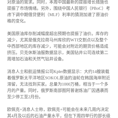
对原油的需求。同时，本周中国最新的提振增长措施也
提振了市场情绪。另外，围绕中国人民银行（PBoC）考
虑下调中期借贷便利（MLF）利率的猜测加速了原油价
格的变化。
美国原油库存削减幅度超出预期也提振了油价。库存的
减少，尤其是俄克拉荷马州库欣的WTI交割点以及整个
中西部地区的库存减少，可能会对附近的期货价格造成
挤压。贝克休斯油服数据显示，美国钻井公司连续第二
周增加石油和天然气钻井设备。
消息人士和航运情报公司Kpler数据显示：大约14艘装载
着俄罗斯太平洋地区SOKOL原油的油轮在韩国海岸附近
滞留，无法找到买家。总量为1000万桶，相当于一个多
月的产量。同时，俄罗斯南部图阿普谢炼油厂因遇袭而
至少停工至2月份。
欧佩克+消息人士称，欧佩克+可能会在未来几周内决定
其4月及以后的石油产量水平，但在下周四举行的部长级