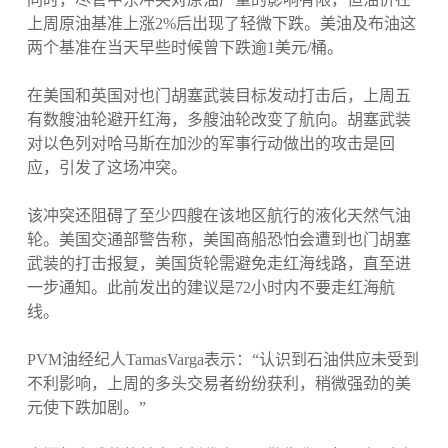
上周原油基准上涨2%后出现了轻微下跌。美油及布油这
两个基准在当天早些时候曾下跌逾1美元/桶。
在美国和英国对也门胡塞武装目标发动打击后，上周五
有数艘油轮避开红海，多艘油轮改变了航向。胡塞武装
对以色列对哈马斯在加沙的军事行动做出的攻击是回
应，引发了这场冲突。
该冲突还阻碍了至少四艘在该地区航行的液化天然气油
轮。美国交通部警告称，美国商船恐怕会遭到也门胡塞
武装的打击报复，美国货轮需避免走红海线路，直至进
一步通知。此前发出的建议是72小时内不要走红海航
线。
PVM油经纪人TamasVarga表示：“认识到石油供应未受到
不利影响，上周的多头交易者纷纷获利，稍微强劲的美
元使下跌加剧。”