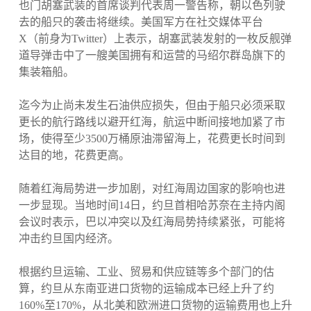
也门胡塞武装的首席谈判代表周一警告称，朝以色列驶
去的船只的袭击将继续。美国军方在社交媒体平台
X（前身为Twitter）上表示，胡塞武装发射的一枚反舰弹
道导弹击中了一艘美国拥有和运营的马绍尔群岛旗下的
集装箱船。
迄今为止尚未发生石油供应损失，但由于船只必须采取
更长的航行路线以避开红海，航运中断间接地加紧了市
场，使得至少3500万桶原油滞留海上，花费更长时间到
达目的地，花费更高。
随着红海局势进一步加剧，对红海周边国家的影响也进
一步显现。当地时间14日，约旦首相哈苏奈在主持内阁
会议时表示，巴以冲突以及红海局势持续紧张，可能将
冲击约旦国内经济。
根据约旦运输、工业、贸易和供应链等多个部门的估
算，约旦从东南亚进口货物的运输成本已经上升了约
160%至170%，从北美和欧洲进口货物的运输费用也上升