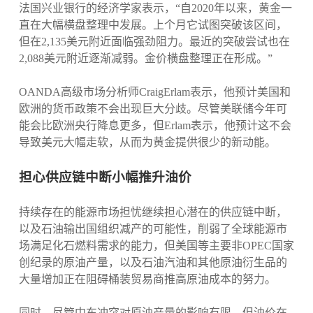
法国兴业银行的经济学家表示，“自2020年以来，黄金一
直在大幅横盘整理中发展。上个月它试图突破该区间，
但在2,135美元附近面临强劲阻力。最近的突破尝试也在
2,088美元附近逐渐减弱。金价横盘整理正在形成。”
OANDA高级市场分析师CraigErlam表示，他预计美国和
欧洲的货币政策不会出现巨大分歧。尽管美联储今年可
能会比欧洲央行降息更多，但Erlam表示，他预计这不会
导致美元大幅走软，从而为黄金提供很少的新动能。
担心供应链中断小幅推升油价
持续存在的能源市场担忧继续担心潜在的供应链中断，
以及石油输出国组织减产的可能性，削弱了全球能源市
场满足化石燃料需求的能力，但美国等主要非OPEC国家
创纪录的原油产量，以及石油汽油和其他原油衍生品的
大量增加正在阻碍桶装贸易商推高原油成本的努力。
同时，尽管中东冲突对原油产量的影响有限，但油价在