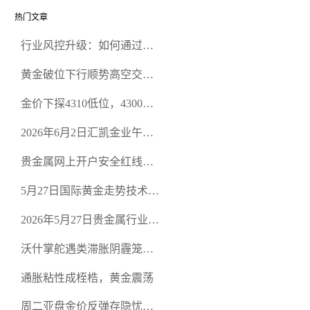
热门文章
行业风控升级：如何通过正
规贵金属交易官网甄选高合
黄金破位下行顺势高空交易
规黄金开户交易平台？
策略
金价下探4310低位，4300关
口面临考验
2026年6月2日汇凯金业午盘
策略：金银双阻力位压顶，
贵金属网上开户安全红线：
空头清算算法如何布防？
从合规审查谈地下对赌盘的
5月27日国际黄金走势技术盘
恶意洗盘陷阱
点：多空争夺关键关口，正
2026年5月27日贵金属行业新
规黄金平台全方位行情解析
闻：美联储降息预期再变，
沃什掌舵遇类滞胀阴霾笼
正规贵金属开户平台迎开户
罩，黄金困守4700静待方向
热潮
通胀粘性成桎梏，黄金震荡
周二亚盘金价反弹存隐忧，