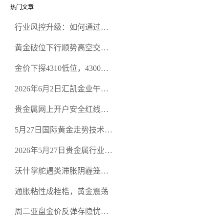
热门文章
行业风控升级：如何通过正
规贵金属交易官网甄选高合
黄金破位下行顺势高空交易
规黄金开户交易平台？
策略
金价下探4310低位，4300关
口面临考验
2026年6月2日汇凯金业午盘
策略：金银双阻力位压顶，
贵金属网上开户安全红线：
空头清算算法如何布防？
从合规审查谈地下对赌盘的
5月27日国际黄金走势技术盘
恶意洗盘陷阱
点：多空争夺关键关口，正
2026年5月27日贵金属行业新
规黄金平台全方位行情解析
闻：美联储降息预期再变，
沃什掌舵遇类滞胀阴霾笼
正规贵金属开户平台迎开户
罩，黄金困守4700静待方向
热潮
通胀粘性成桎梏，黄金震荡
周二亚盘金价反弹存隐忧，