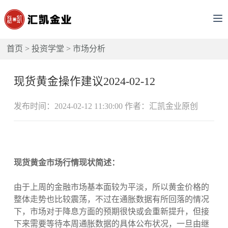
首页
>
投资学堂
>
市场分析
现货黄金操作建议2024-02-12
发布时间：2024-02-12 11:30:00 作者：汇凯金业原创
现货黄金市场行情现状简述：
由于上周的金融市场基本面较为平淡，所以黄金价格的
整体走势也比较震荡，不过在通胀数据有所回落的情况
下，市场对于降息方面的预期很快或会重新提升，但接
下来需要等待本周通胀数据的具体公布状况，一旦由继