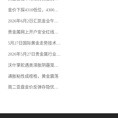
规黄金开户交易平台？
策略
金价下探4310低位，4300关
口面临考验
2026年6月2日汇凯金业午盘
策略：金银双阻力位压顶，
贵金属网上开户安全红线：
空头清算算法如何布防？
从合规审查谈地下对赌盘的
5月27日国际黄金走势技术盘
恶意洗盘陷阱
点：多空争夺关键关口，正
2026年5月27日贵金属行业新
规黄金平台全方位行情解析
闻：美联储降息预期再变，
沃什掌舵遇类滞胀阴霾笼
正规贵金属开户平台迎开户
罩，黄金困守4700静待方向
热潮
通胀粘性成桎梏，黄金震荡
周二亚盘金价反弹存隐忧，
缺乏基本面支撑难续涨