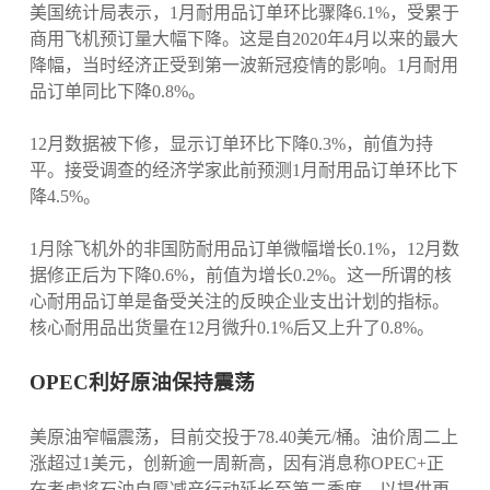
美国统计局表示，1月耐用品订单环比骤降6.1%，受累于
商用飞机预订量大幅下降。这是自2020年4月以来的最大
降幅，当时经济正受到第一波新冠疫情的影响。1月耐用
品订单同比下降0.8%。
12月数据被下修，显示订单环比下降0.3%，前值为持
平。接受调查的经济学家此前预测1月耐用品订单环比下
降4.5%。
1月除飞机外的非国防耐用品订单微幅增长0.1%，12月数
据修正后为下降0.6%，前值为增长0.2%。这一所谓的核
心耐用品订单是备受关注的反映企业支出计划的指标。
核心耐用品出货量在12月微升0.1%后又上升了0.8%。
OPEC利好原油保持震荡
美原油窄幅震荡，目前交投于78.40美元/桶。油价周二上
涨超过1美元，创新逾一周新高，因有消息称OPEC+正
在考虑将石油自愿减产行动延长至第二季度，以提供更