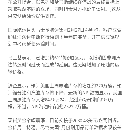
在公开场合，以色列和哈马斯继续在停战的最终目标上
采取截然不同的立场，同时指责对方拖延了谈判。)这从
供应侧给油价提供支撑。
国际航运巨头马士基航运集团2月27日声明称，客户应做
好红海海运中断将持续到下半年的准备，并在供应链规
划中考虑延长运输时间。
马士基表示，已增加约6%的船舶运力，以抵消因非洲周
边转运时间延长而造成的延误。这无疑增加了原油的运
输价格。
调查显示，预计美国上周原油库存将增加约270万桶，预
计馏分油和汽油库存将下降。最新的API数据显示，美国
上周原油库存大增842.8万桶，超过市场预期的180万
桶，不过，API汽油库存减少327.2万桶。
现货黄金窄幅震荡，目前交投于2030.43美元/盎司附近。
金价周二持稳，尽管美国1月份耐用品订单数据表现较差