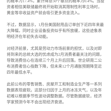
的概率为17.4%，累计降息50个基点的概率为0.4%。当投
资者相信美联储最终将开始取消其限制性利率立场时，
黄金等非收益资产就会吸引更多资金流入。
不过，数据显示，1月份美国耐用品订单创下近四年来最
大降幅，同时企业设备投资似乎有所放缓，这些迹象表
明经济在年初失去动能。
对经济前景，尤其是劳动力市场前景的担忧，以及对即
将到来的总统大选的忧虑成为2月消费者最关注的问题，
导致消费信心在连续三个月上升后回落。世企研周二公
布消费者信心指数下降，但未来12个月通胀预期降至近
四年最低水平。
此前公布的零售销售、房屋开工和制造业生产等一系列
数据表现疲软。这部分归因于上月的冰冻天气，以及年
初难以根据季节性波动调整数据。尽管数据疲软，经济
学家预测今年不会出现经济衰退。