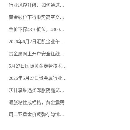
行业风控升级：如何通过正
规贵金属交易官网甄选高合
黄金破位下行顺势高空交易
规黄金开户交易平台？
策略
金价下探4310低位，4300关
口面临考验
2026年6月2日汇凯金业午盘
策略：金银双阻力位压顶，
贵金属网上开户安全红线：
空头清算算法如何布防？
从合规审查谈地下对赌盘的
5月27日国际黄金走势技术盘
恶意洗盘陷阱
点：多空争夺关键关口，正
2026年5月27日贵金属行业新
规黄金平台全方位行情解析
闻：美联储降息预期再变，
沃什掌舵遇类滞胀阴霾笼
正规贵金属开户平台迎开户
罩，黄金困守4700静待方向
热潮
通胀粘性成桎梏，黄金震荡
周二亚盘金价反弹存隐忧，
缺乏基本面支撑难续涨