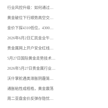
行业风控升级：如何通过正
规贵金属交易官网甄选高合
黄金破位下行顺势高空交易
规黄金开户交易平台？
策略
金价下探4310低位，4300关
口面临考验
2026年6月2日汇凯金业午盘
策略：金银双阻力位压顶，
贵金属网上开户安全红线：
空头清算算法如何布防？
从合规审查谈地下对赌盘的
5月27日国际黄金走势技术盘
恶意洗盘陷阱
点：多空争夺关键关口，正
2026年5月27日贵金属行业新
规黄金平台全方位行情解析
闻：美联储降息预期再变，
沃什掌舵遇类滞胀阴霾笼
正规贵金属开户平台迎开户
罩，黄金困守4700静待方向
热潮
通胀粘性成桎梏，黄金震荡
周二亚盘金价反弹存隐忧，
缺乏基本面支撑难续涨