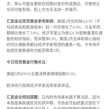
次，那么可能会重新在短期对金价形成施压，尽管修正
空间可能有限，但上方也无法进一步展开。
汇凯金业现货黄金参考新闻：
美国2月份的核心CPI（不
包括食品和能源成本）较一月份增长了0.4%，与去年同
期相比增长了3.8%。经济学家认为核心CPI是衡量潜在通
胀的较好指标，而非整体CPI。美国2月总体和核心指标
的同比通胀率都比经济学家预测的要高一些。令市场开
始担忧美联储年内能否降息3次。
今日现货黄金行情关注：
美国3月IPSOS主要消费者情绪指数PCSI；
欧洲央行首席经济学家连恩发表讲话。
汇凯金业特别提醒：
日内的市场基本面不算活跃，因为
本周是美联储官员的禁声期，市场会开始把重点放在下
周的美联储利率决议身上，与此同时昨晚的通胀数据公