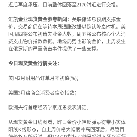
近后再度承压，目前整体回落至2170附近进行交投。
汇凯金业现货黄金参考新闻：
美联储降息预期支撑金
价，交易商仍在等待本周通胀数据以确认降息时机。美
国周四将公布初请失业金人数，周五将公布核心个人消
费支出物价指数数据。地缘局势也影响金价，上周发生
在俄罗斯的严重袭击事件提供了一些支撑。
今日现货黄金行情关注：
美国2月耐用品订单月率初值(%)；
美国3月谘商会消费者信心指数；
欧洲央行首席经济学家连恩发表讲话。
从现货黄金日线图看，昨日金价小幅反弹录得带小实体
阳线K线形态，自上周价格大幅度冲高回落后，尽管目
前价格有所反弹，但MACD指标双线已经进入死叉运行