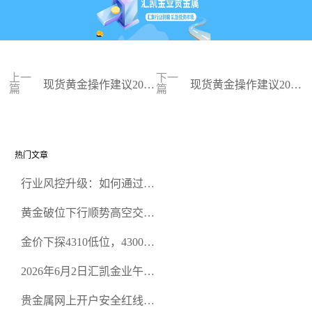
上一
下一
现货黄金操作建议2024
现货黄金操作建议2024
篇
篇
-03-13
-03-12
热门文章
行业风控升级：如何通过正
规贵金属交易官网甄选高合
黄金破位下行顺势高空交易
规黄金开户交易平台？
策略
金价下探4310低位，4300关
口面临考验
2026年6月2日汇凯金业午盘
策略：金银双阻力位压顶，
贵金属网上开户安全红线：
空头清算算法如何布防？