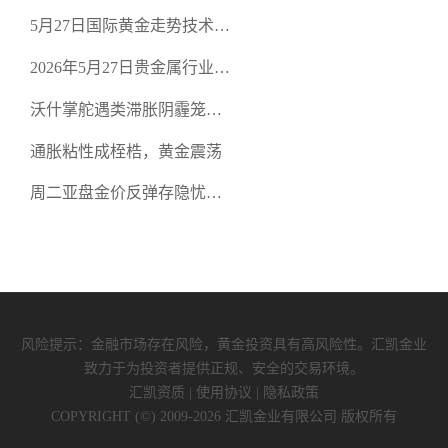
从合规审查谈地下对赌盘的
5月27日国际黄金走势技术盘
恶意洗盘陷阱
点：多空争夺关键关口，正
2026年5月27日贵金属行业新
规黄金平台全方位行情解析
闻：美联储降息预期再变，
沃什掌舵遇类滞胀阴霾笼
正规贵金属开户平台迎开户
罩，黄金困守4700静待方向
热潮
通胀粘性成桎梏，黄金震荡
周二亚盘金价反弹存隐忧，
缺乏基本面支撑难续涨
风险提示：金融市场存在风险，黄金投资具有高风险性。汇凯金业
致力于为投资者提供正规、安全的交易环境。
汇凯资质
|
使用协议
|
隐私政策
COPYRIGHT (©) 2009-2026 汇凯金业有限公司 版权所有