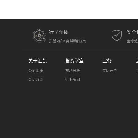
行员资质
安全
贸易场AA类148号行员
全球通
关于汇凯
投资学堂
业务
公司资质
市场分析
立即开户
公司介绍
行业新闻