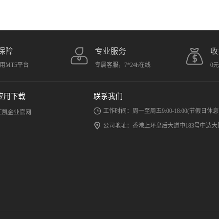
保障
专业服务
收
用MT5平台
专属客服，7*24h在线
0
应用下载
联系我们
工作时间：周一至周五9:00-18:00(节假日休息
汇凯金业官网
公司地址：香港上环皇后大道中183号中达大厦