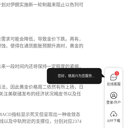
计划对伊朗实施新一轮制裁来阻止以色列可
金需求可能会降低，导致金价下跌。再有，
侵蚀，使得在通货膨胀预期升高时，黄金的
未来一段时间内还将保持一定程度的紧缩，
1
您好，很高兴为您服务...
在线客服
看法，因此黄金价格周二依然有所上扬，日
关注美联储发布的经济状况褐皮书以及任
登录/开户
前MACD指标显示死叉但呈现出一种收敛态
APP下载
线以及中轨附近的支撑位，分别对应2374