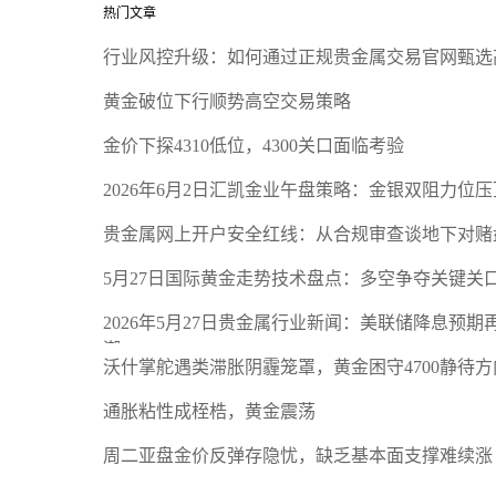
热门文章
行业风控升级：如何通过正规贵金属交易官网甄选
黄金破位下行顺势高空交易策略
金价下探4310低位，4300关口面临考验
2026年6月2日汇凯金业午盘策略：金银双阻力位
贵金属网上开户安全红线：从合规审查谈地下对赌
5月27日国际黄金走势技术盘点：多空争夺关键关
2026年5月27日贵金属行业新闻：美联储降息预
潮
沃什掌舵遇类滞胀阴霾笼罩，黄金困守4700静待方
通胀粘性成桎梏，黄金震荡
周二亚盘金价反弹存隐忧，缺乏基本面支撑难续涨