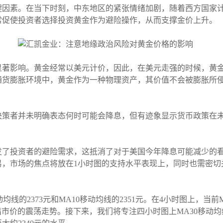
键因素。在当下时刻，中东地区的紧张情绪加剧，随着西方国家
常促使投资者选择投资黄金作为避险操作，从而支撑金价上升。
显著影响。黄金经常以美元计价，因此，在美元走强的时候，黄
通货膨胀环境中，黄金作为一种物理资产，其价值不会被膨胀所
决策者并未明确表态何时可能会降息，但有迹象显示货币政策在
。
发了投资者的避险需求，这抵消了对于美国今年降息可能减少的
易，市场的焦点将放在1小时图的支持水平表现上，同时也需密切
线的2373元和MA10移动均线的2351元。在4小时图上，当
市价的震荡走势。接下来，我们将专注四小时图上MA30移动均