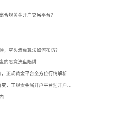
高合规黄金开户交易平台？
压顶，空头清算算法如何布防？
盘的恶意洗盘陷阱
口，正规黄金平台全方位行情解析
期再变，正规贵金属开户平台迎开户热
向