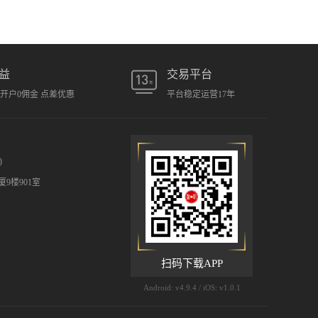
益
交易平台
元开户0佣金 点差优惠
平台稳定运营17年
)
9楼901室
扫码下载APP
Android: v4.9.4 / iOS: v1.0.1