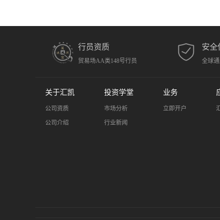
行员资质
安全
贸易场AA类148号行员
全球通
关于汇凯
投资学堂
业务
公司资质
市场分析
立即开户
公司介绍
行业新闻