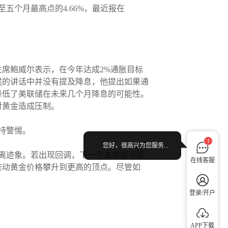
五个月最高点的4.66%，最近报在
席鲍威尔表示，在今年达成2%通胀目标
候的讲话中并没有提及降息，他提出如果通
降低了美联储在未来几个月降息的可能性。
对黄金造成压制。
持警惕。
1
您好，很高兴为您服务...
背离迹象。若出现回调，下一个支撑点可能
在线客服
可能推动黄金价格攀升到更高的顶点。尽管如
登录/开户
APP下载