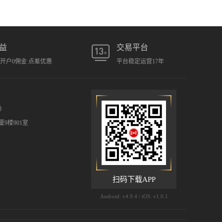
益
交易平台
元开户0佣金 点差优惠
平台稳定运营17年
)
9楼901室
扫码下载APP
Android: v4.9.4 / iOS: v1.0.1