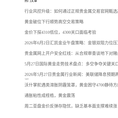
热门文章
行业风控升级：如何通过正规贵金属交易官网甄选
黄金破位下行顺势高空交易策略
金价下探4310低位，4300关口面临考验
2026年6月2日汇凯金业午盘策略：金银双阻力位
贵金属网上开户安全红线：从合规审查谈地下对赌
5月27日国际黄金走势技术盘点：多空争夺关键关
2026年5月27日贵金属行业新闻：美联储降息预
潮
沃什掌舵遇类滞胀阴霾笼罩，黄金困守4700静待方
通胀粘性成桎梏，黄金震荡
周二亚盘金价反弹存隐忧，缺乏基本面支撑难续涨