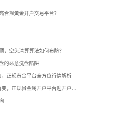
高合规黄金开户交易平台？
压顶，空头清算算法如何布防？
盘的恶意洗盘陷阱
口，正规黄金平台全方位行情解析
期再变，正规贵金属开户平台迎开户热
向