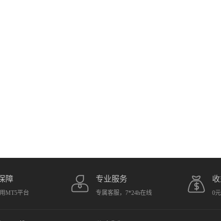
保障
专业服务
收
用MT5平台
专属客服，7*24h在线
0