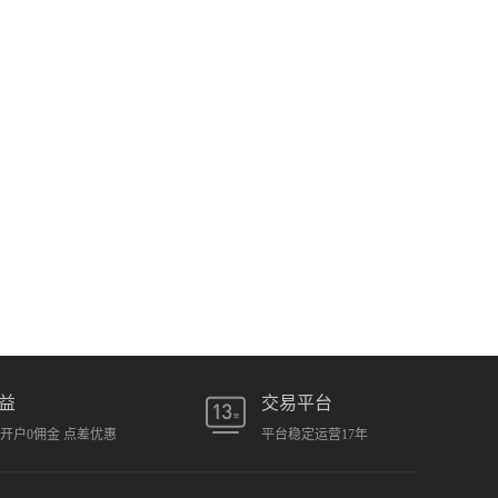
益
交易平台
元开户0佣金 点差优惠
平台稳定运营17年