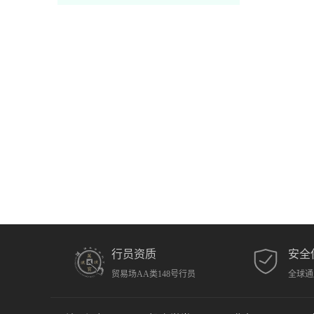
行员资质
安全
贸易场AA类148号行员
全球通