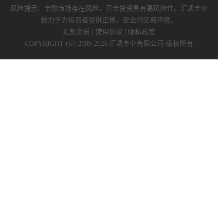
风险提示：金融市场存在风险，黄金投资具有高风险性。汇凯金业
致力于为投资者提供正规、安全的交易环境。
汇凯资质
|
使用协议
|
隐私政策
COPYRIGHT (©) 2009-2026 汇凯金业有限公司 版权所有