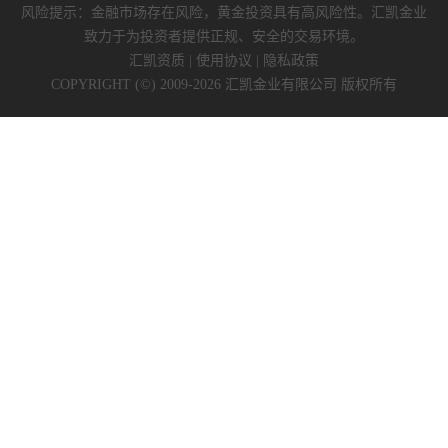
风险提示：金融市场存在风险，黄金投资具有高风险性。汇凯金业
致力于为投资者提供正规、安全的交易环境。
汇凯资质
|
使用协议
|
隐私政策
COPYRIGHT (©) 2009-2026 汇凯金业有限公司 版权所有