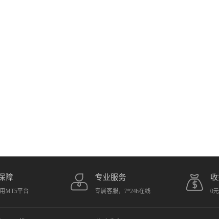
保障
专业服务
收
用MT5平台
专属客服，7*24h在线
0