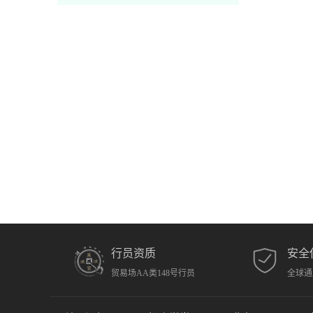
行员资质
安全
贸易场AA类148号行员
全球通