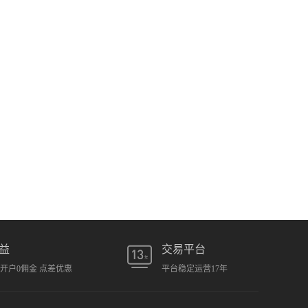
益
交易平台
元开户0佣金 点差优惠
平台稳定运营17年