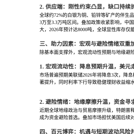
2. 供应端：刚性约束凸显，缺口持续
全球约72%的白银为铜、铅锌等矿产的伴生
3万至3.3万吨区间。叠加政策收紧影响，中国
大，2026年预计达8000吨，全球显性库存
三、助力因素：宏观与避险情绪双重
除基本面支撑外，宏观流动性预期与地缘避
1. 宏观流动性：降息预期升温，美元
市场普遍预期美联储2026年将降息3次，降息
著提升，同时利率下行导致稳健理财收益缩
2. 避险情绪：地缘摩擦升温，资金寻
近期全球地缘政治与贸易摩擦升级，特朗普释
成为资金避险首选。叠加市场担忧美国后续
四、百元博弈：机遇与短期波动风险