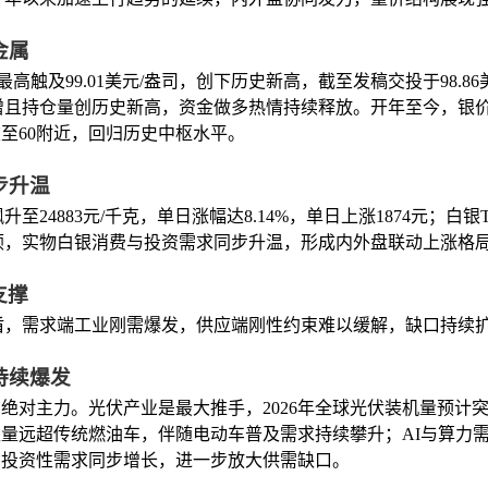
金属
触及99.01美元/盎司，创下历史新高，截至发稿交投于98.86美
增且持仓量创历史新高，资金做多热情持续释放。开年至今，银价
至60附近，回归历史中枢水平。
步升温
883元/千克，单日涨幅达8.14%，单日上涨1874元；白银T+D
顿，实物白银消费与投资需求同步升温，形成内外盘联动上涨格
支撑
盾，需求端工业刚需爆发，供应端刚性约束难以缓解，缺口持续
持续爆发
绝对主力。光伏产业是最大推手，2026年全球光伏装机量预计突破
银量远超传统燃油车，伴随电动车普及需求持续攀升；AI与算力
与投资性需求同步增长，进一步放大供需缺口。