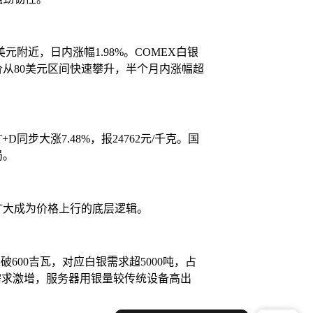
元附近，日内涨幅1.98%。COMEX白银
从80美元区间快速攀升，半个月内涨幅超
同步大涨7.48%，报24762元/千克。国
局。
扩大成为价格上行的底层逻辑。
600吉瓦，对应白银需求超5000吨，占
需求激增，服务器用银量较传统设备高出