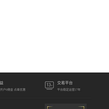
益
交易平台
元开户0佣金 点差优惠
平台稳定运营17年