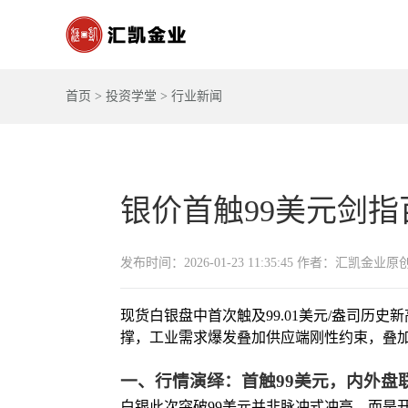
首页
>
投资学堂
>
行业新闻
银价首触99美元剑
发布时间：2026-01-23 11:35:45 作者：汇凯金业原
现货白银盘中首次触及99.01美元/盎司历史
撑，工业需求爆发叠加供应端刚性约束，叠
一、行情演绎：首触99美元，内外盘
白银此次突破99美元并非脉冲式冲高，而是