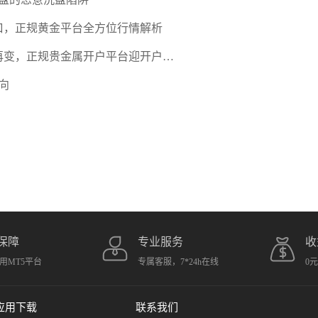
口，正规黄金平台全方位行情解析
期再变，正规贵金属开户平台迎开户热
向
保障
专业服务
收
用MT5平台
专属客服，7*24h在线
0
应用下载
联系我们