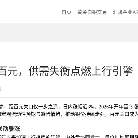
首页
黄金白银交易
汇凯金业AP
指百元，供需失衡点燃上行引擎
创
新高，距百元关口仅一步之遥，日内涨幅近3%，2026年开年至今
加宏观流动性预期与避险情绪，推动银价持续走强，百元关口成
联动暴涨
开年以来加速上行趋势的延续，内外盘协同发力，量价结构展现