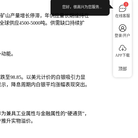
1
您好，很高兴为您服务...
来矿山产量增长停滞，年供应量长期维持在
在线客服
供应4500-5000吨。供需缺口持续扩
登录/开户
外动能。
APP下载
顶部
跌至98.85。以美元计价的白银吸引力显
显示，降息周期内白银平均涨幅表现突出。
为兼具工业属性与金融属性的“硬通货”，
步推升实物溢价。