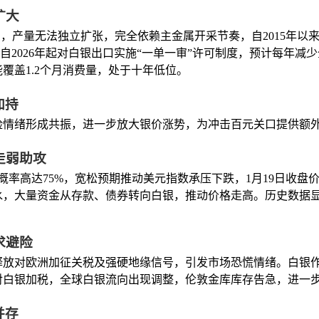
扩大
品，产量无法独立扩张，完全依赖主金属开采节奏，自2015年以
自2026年起对白银出口实施“一单一审”许可制度，预计每年减少全球
仅能覆盖1.2个月消费量，处于十年低位。
加持
险情绪形成共振，进一步放大银价涨势，为冲击百元关口提供额
走弱助攻
概率高达75%，宽松预期推动美元指数承压下跌，1月19日收盘价
水，大量资金从存款、债券转向白银，推动价格走高。历史数据
求避险
放对欧洲加征关税及强硬地缘信号，引发市场恐慌情绪。白银作
对白银加税，全球白银流向出现调整，伦敦金库库存告急，进一
并存