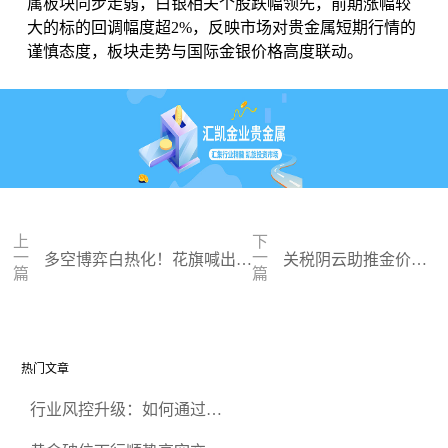
属板块同步走弱，白银相关个股跌幅领先，前期涨幅较
大的标的回调幅度超2%，反映市场对贵金属短期行情的
谨慎态度，板块走势与国际金银价格高度联动。
上
下
一
一
多空博弈白热化！花旗喊出金
关税阴云助推金价破
篇
篇
银牛市目标，CME保证金调
4700美元，高位震荡
整搅动市场
风险隐现
热门文章
行业风控升级：如何通过正
规贵金属交易官网甄选高合