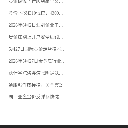
黄金破位下行顺势高空交易
规黄金开户交易平台？
策略
金价下探4310低位，4300关
口面临考验
2026年6月2日汇凯金业午盘
策略：金银双阻力位压顶，
贵金属网上开户安全红线：
空头清算算法如何布防？
从合规审查谈地下对赌盘的
5月27日国际黄金走势技术盘
恶意洗盘陷阱
点：多空争夺关键关口，正
2026年5月27日贵金属行业新
规黄金平台全方位行情解析
闻：美联储降息预期再变，
沃什掌舵遇类滞胀阴霾笼
正规贵金属开户平台迎开户
罩，黄金困守4700静待方向
热潮
通胀粘性成桎梏，黄金震荡
周二亚盘金价反弹存隐忧，
缺乏基本面支撑难续涨