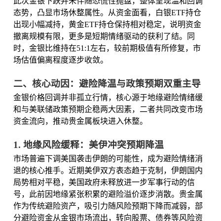
此次金银下跌并未伴随恐慌性抛盘，整体呈现温和回调
态势，凸显市场休整属性。从资金面看，白银ETF持仓
出现小幅减持，黄金ETF持仓保持相对稳定，说明资金
撤离规模有限，更多是短期情绪驱动的获利了结。同
时，金银比维持在51:1左右，较前期极值有所修复，市
场估值偏离程度逐步收敛。
二、核心动因：避险降温与政策预期双重主导
金银价格回调并非孤立行情，核心源于地缘避险情绪缓
和与美联储政策预期企稳两大因素，二者共同改变市场
资金流向，推动贵金属板块进入休整。
1. 地缘风险缓释：美伊冲突预期降温
市场普遍下调美国袭击伊朗的可能性，成为避险情绪消
退的核心推手。近期美伊双方表态趋于克制，伊朗国内
局势相对平稳，美国政府未释放进一步军事行动的信
号，此前因地缘紧张积累的避险溢价逐步消散。贵金属
作为传统避险资产，吸引力随风险预期下降而减弱，部
分避险资金从金银市场流出，转向股票、债券等风险资